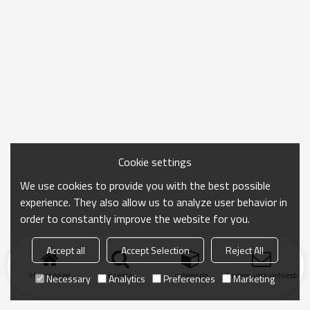
Cookie settings
We use cookies to provide you with the best possible
experience. They also allow us to analyze user behavior in
order to constantly improve the website for you.
Accept all
Accept Selection
Reject All
Homepage
ricerca
categoria
Inviare una richiesta
Necessary
Analytics
Preferences
Marketing