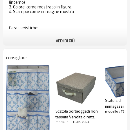
(interno)
3. Colore: come mostrato in figura
4. Stampa: come immagine mostra
Caratteristiche:
VEDI DI PIÙ
1. semplice e facile da montare
2. Lo spazio buono include abbigliamento, ripiegamento
pieghevole quando non in uso
consigliare
3. Puoi mettere le necessità quotidiane, che rendono le tue
cose organizzate
4. Con 4 scomparti all'interno
5. Con 1 cerniera sul fondo, quando non in uso, basta aprire la
cerniera, il telaio sarà piegato.
Scatola di
immagazzinag
Scatola portaoggetti non
modello : TB-B
piegante non 
tessuta Vendita diretta in
all'ingrosso di 
modello : TB-B525PA
fabbrica
Hign