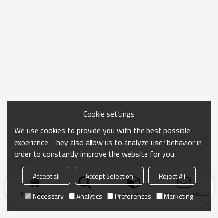
Cookie settings
We use cookies to provide you with the best possible
experience. They also allow us to analyze user behavior in
order to constantly improve the website for you.
Accept all
Accept Selection
Reject All
Homepage
ricerca
categoria
Inviare una richiesta
Necessary
Analytics
Preferences
Marketing