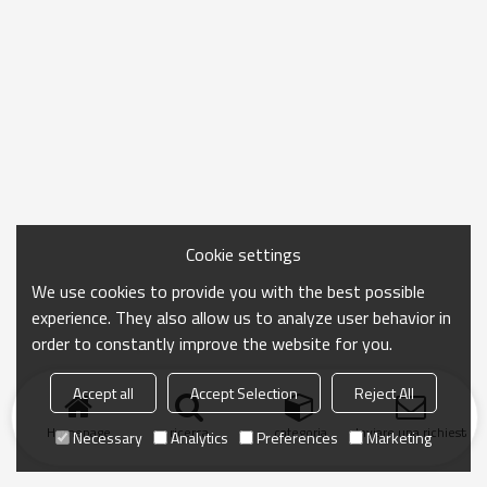
Cookie settings
We use cookies to provide you with the best possible
experience. They also allow us to analyze user behavior in
order to constantly improve the website for you.
Accept all
Accept Selection
Reject All
Homepage
ricerca
categoria
Inviare una richiesta
Necessary
Analytics
Preferences
Marketing